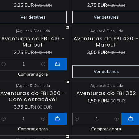
3,25 EUR
2,75 EUR
4,00 EUR
4,00 EUR
Ver detalhes
Ver detalhes
|
Aguiar & Dias, Lda
|
Aguiar & Dias, Lda
-31%
DESCONTO
-13%
DESCONTO
Aventuras do FBI 416 -
Aventuras do FBI 420 -
Esgotado
Marouf
Marouf
2,75 EUR
3,50 EUR
4,00 EUR
4,00 EUR
Quantidade
Ver detalhes
Comprar agora
|
Aguiar & Dias, Lda
|
Aguiar & Dias, Lda
-6%
DESCONTO
-63%
DESCONTO
Aventuras do FBI 380 -
Aventuras do FBI 352
Com destacável
1,50 EUR
4,00 EUR
3,75 EUR
4,00 EUR
Quantidade
Quantidade
Comprar agora
Comprar agora