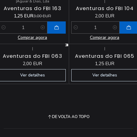
|
Aguiar & Dias, Lda
|
-58%
DESCONTO
Aventuras do FBI 163
Aventuras do FBI 104
1,25 EUR
2,00 EUR
3,00 EUR
Quantidade
Quantidade
Comprar agora
Comprar agora
|
|
Esgotado
Esgotado
Aventuras do FBI 063
Aventuras do FBI 065
2,00 EUR
1,25 EUR
Ver detalhes
Ver detalhes
DE VOLTA AO TOPO