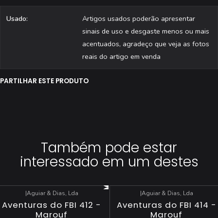
[ ] Todas as revistas são fotografadas individualmente.
Usado:
Artigos usados poderão apresentar
sinais de uso e desgaste menos ou mais
acentuados, agradeço que veja as fotos
reais do artigo em venda
PARTILHAR ESTE PRODUTO
Também pode estar
interessado em um destes
|
Aguiar & Dias, Lda
|
Aguiar & Dias, Lda
-19%
DESCONTO
-31%
DESCONTO
Aventuras do FBI 412 -
Aventuras do FBI 414 -
Esgotado
Esgotado
Marouf
Marouf