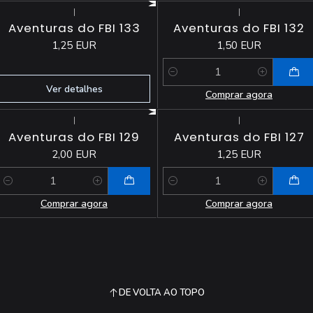
|
|
Esgotado
Aventuras do FBI 133
Aventuras do FBI 132
1,25 EUR
1,50 EUR
Quantidade
Ver detalhes
Comprar agora
|
|
Aventuras do FBI 129
Aventuras do FBI 127
2,00 EUR
1,25 EUR
Quantidade
Quantidade
Comprar agora
Comprar agora
DE VOLTA AO TOPO