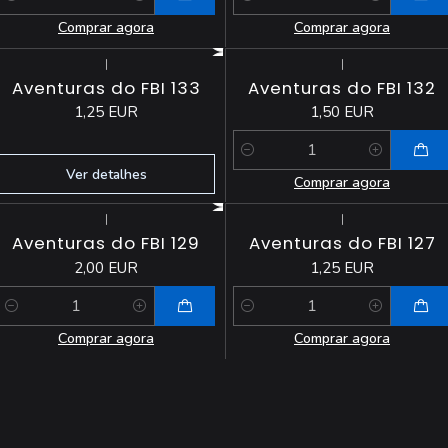
Quantidade
Quantidade
Comprar agora
Comprar agora
|
|
Esgotado
Aventuras do FBI 133
Aventuras do FBI 132
1,25 EUR
1,50 EUR
Quantidade
Ver detalhes
Comprar agora
|
|
Aventuras do FBI 129
Aventuras do FBI 127
2,00 EUR
1,25 EUR
Quantidade
Quantidade
Comprar agora
Comprar agora