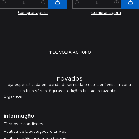
Quantidade
Quantidade
Comprar agora
Comprar agora
DE VOLTA AO TOPO
novados
Loja especializada em banda desenhada e colecionáveis. Encontra
as tuas séries, figuras e edições limitadas favoritas.
Siga-nos
informação
Termos e condiçoes
Politica de Devoluções e Envios
Política de Privacidade e Cookies