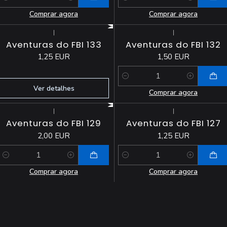
Quantidade
Quantidade
Comprar agora
Comprar agora
|
|
Esgotado
Aventuras do FBI 133
Aventuras do FBI 132
1,25 EUR
1,50 EUR
Quantidade
Ver detalhes
Comprar agora
|
|
Aventuras do FBI 129
Aventuras do FBI 127
2,00 EUR
1,25 EUR
Quantidade
Quantidade
Comprar agora
Comprar agora