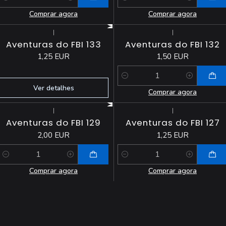
Quantidade
Quantidade
Comprar agora
Comprar agora
|
|
Esgotado
Aventuras do FBI 133
Aventuras do FBI 132
1,25 EUR
1,50 EUR
Quantidade
Ver detalhes
Comprar agora
|
|
Aventuras do FBI 129
Aventuras do FBI 127
2,00 EUR
1,25 EUR
Quantidade
Quantidade
Comprar agora
Comprar agora