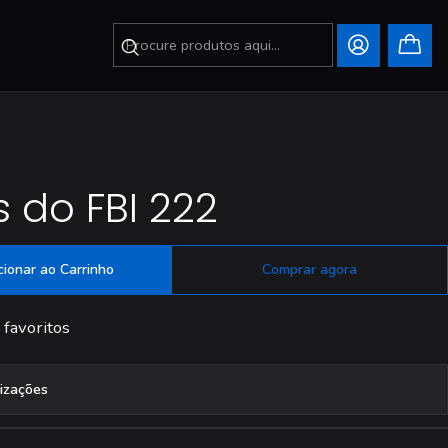
 do FBI 222
cionar ao Carrinho
Comprar agora
 favoritos
lizações