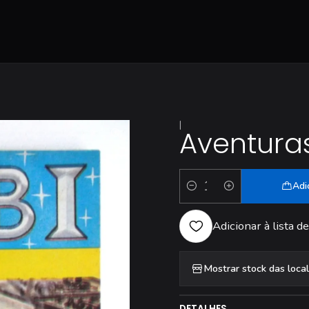
|
Aventuras
Adi
Quantidade
Adicionar à lista de
Mostrar stock das loca
DETALHES