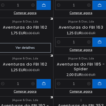
Quantidade
Quantidade
Comprar agora
Comprar agora
|
Aguiar & Dias, Lda
|
Aguiar & Dias, Lda
-42%
DESCONTO
-58%
DESCONTO
Aventuras do FBI 162
Aventuras do FBI 163
Esgotado
1,75 EUR
1,25 EUR
3,00 EUR
3,00 EUR
Quantidade
Ver detalhes
Comprar agora
|
Aguiar & Dias, Lda
|
Aguiar & Dias, Lda
-58%
DESCONTO
-33%
DESCONTO
Aventuras do FBI 162
Aventuras do FBI 185 -
Spider
1,25 EUR
3,00 EUR
2,00 EUR
3,00 EUR
Quantidade
Quantidade
Comprar agora
Comprar agora
|
Aguiar & Dias, Lda
|
-25%
DESCONTO
Aventuras do FBI 192 -
Aventuras do FBI 353