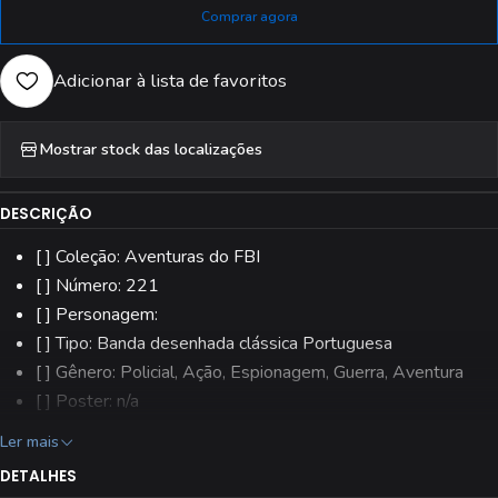
Comprar agora
Adicionar à lista de favoritos
Mostrar stock das localizações
DESCRIÇÃO
[ ] Coleção: Aventuras do FBI
[ ] Número: 221
[ ] Personagem:
[ ] Tipo: Banda desenhada clássica Portuguesa
[ ] Gênero: Policial, Ação, Espionagem, Guerra, Aventura
[ ] Poster: n/a
[ ] Editora: Aguiar & Dias, Lda.
Ler mais
[ ] Estado: Usado
DETALHES
[ ] Todas as revistas são fotografadas individualmente.