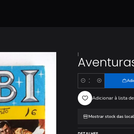
|
Aventuras
Adi
Quantidade
Adicionar à lista de
Mostrar stock das loca
DETALHES