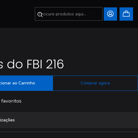
 do FBI 216
cionar ao Carrinho
Comprar agora
 favoritos
lizações