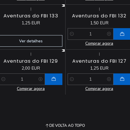
|
|
Esgotado
Aventuras do FBI 133
Aventuras do FBI 132
1,25 EUR
1,50 EUR
Quantidade
Ver detalhes
Comprar agora
|
|
Aventuras do FBI 129
Aventuras do FBI 127
2,00 EUR
1,25 EUR
Quantidade
Quantidade
Comprar agora
Comprar agora
DE VOLTA AO TOPO