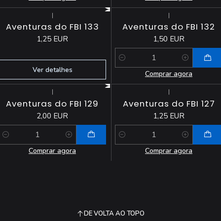
|
|
Esgotado
Aventuras do FBI 133
Aventuras do FBI 132
1,25 EUR
1,50 EUR
Quantidade
Ver detalhes
Comprar agora
|
|
Aventuras do FBI 129
Aventuras do FBI 127
2,00 EUR
1,25 EUR
Quantidade
Quantidade
Comprar agora
Comprar agora
DE VOLTA AO TOPO