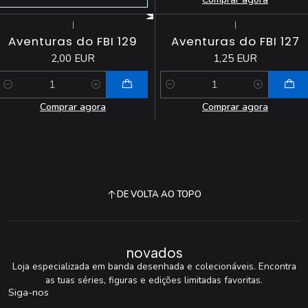
|
|
Aventuras do FBI 129
Aventuras do FBI 127
2,00 EUR
1,25 EUR
Quantidade
Quantidade
Comprar agora
Comprar agora
DE VOLTA AO TOPO
novados
Loja especializada em banda desenhada e colecionáveis. Encontra
as tuas séries, figuras e edições limitadas favoritas.
Siga-nos