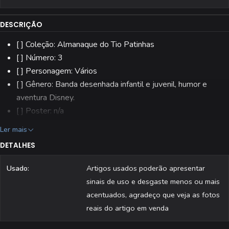
DESCRIÇÃO
[ ] Coleção: Almanaque do Tio Patinhas
[ ] Número: 3
[ ] Personagem: Vários
[ ] Gênero: Banda desenhada infantil e juvenil, humor e
aventura Disney.
[ ] Poster: n/a
[ ] Editora: Abril
Ler mais
[ ] Estado: Usado
DETALHES
[ ] Todas as revistas são fotografadas individualmente.
Usado:
Artigos usados poderão apresentar
sinais de uso e desgaste menos ou mais
acentuados, agradeço que veja as fotos
reais do artigo em venda