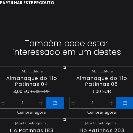
PARTILHAR ESTE PRODUTO
Também pode estar
interessado em um destes
|
Abril Editora
|
Abril Editora
-40%
DESCONTO
Almanaque do Tio
Almanaque do Tio
Patinhas 04
Patinhas 05
3,00 EUR
1,00 EUR
5,00 EUR
Quantidade
Quantidade
Comprar agora
Comprar agora
|
Abril Controljornal
|
Abril Controljornal
-23%
DESCONTO
-46%
DESCONTO
Tio Patinhas 183
Tio Patinhas 203