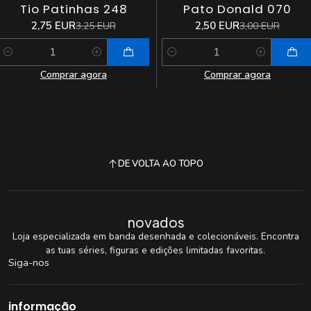
Tio Patinhas 248
Pato Donald 070
2,75 EUR
2,50 EUR
3,25 EUR
3,00 EUR
Quantidade
Quantidade
Comprar agora
Comprar agora
DE VOLTA AO TOPO
novados
Loja especializada em banda desenhada e colecionáveis. Encontra
as tuas séries, figuras e edições limitadas favoritas.
Siga-nos
informação