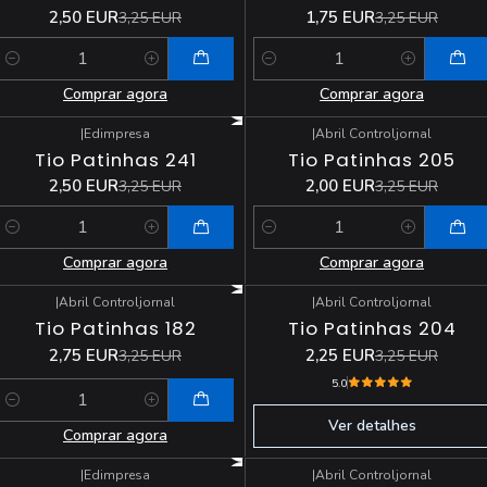
2,50 EUR
1,75 EUR
3,25 EUR
3,25 EUR
Quantidade
Quantidade
Comprar agora
Comprar agora
|
Edimpresa
|
Abril Controljornal
-23%
DESCONTO
-38%
DESCONTO
Tio Patinhas 241
Tio Patinhas 205
2,50 EUR
2,00 EUR
3,25 EUR
3,25 EUR
Quantidade
Quantidade
Comprar agora
Comprar agora
|
Abril Controljornal
|
Abril Controljornal
-15%
DESCONTO
-31%
DESCONTO
Tio Patinhas 182
Tio Patinhas 204
Esgotado
2,75 EUR
2,25 EUR
3,25 EUR
3,25 EUR
5.0
Quantidade
Ver detalhes
Comprar agora
|
Edimpresa
|
Abril Controljornal
-15%
DESCONTO
-17%
DESCONTO