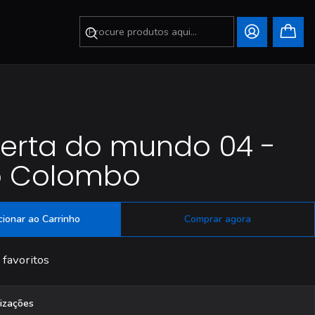
erta do mundo 04 -
o Colombo
cionar ao Carrinho
Comprar agora
 favoritos
lizações