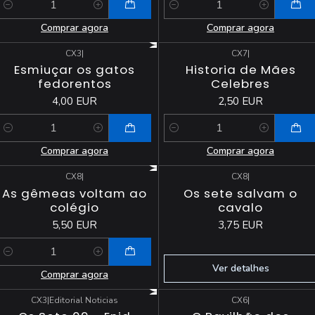
Quantidade
Quantidade
Comprar agora
Comprar agora
CX3
|
CX7
|
Esmiuçar os gatos
Historia de Mães
fedorentos
Celebres
4,00 EUR
2,50 EUR
Quantidade
Quantidade
Comprar agora
Comprar agora
CX8
|
CX8
|
Esgotado
As gêmeas voltam ao
Os sete salvam o
colégio
cavalo
5,50 EUR
3,75 EUR
Quantidade
Ver detalhes
Comprar agora
CX3
|
Editorial Noticias
CX6
|
Esgotado