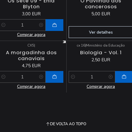
Os Sete 09 - Enid
O Pavilhão dos
Blyton
cancerosos
3,00 EUR
5,00 EUR
Quantidade
Ver detalhes
Comprar agora
CX5
|
cx 16
|
Ministério da Educação
A morgadinha dos
Biologia - Vol. 1
canaviais
2,50 EUR
4,75 EUR
Quantidade
Quantidade
Comprar agora
Comprar agora
DE VOLTA AO TOPO