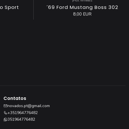
|
Hot Wheels
no Sport
´69 Ford Mustang Boss 302
8,00 EUR
Contatos
novados.pt@gmail.com
+351964776482
351964776482