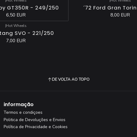
|
Hot Wheels
|
Hot Wheels
lby GT350R - 249/250
´72 Ford Gran Tori
6,50 EUR
8,00 EUR
|
Hot Wheels
tang SVO - 221/250
7,00 EUR
DE VOLTA AO TOPO
informação
Termos e condiçoes
Politica de Devoluções e Envios
Política de Privacidade e Cookies