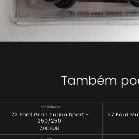
Também pode
|
Hot Wheels
Esgotado
´72 Ford Gran Torino Sport -
´67 Ford M
250/250
7,00 EUR