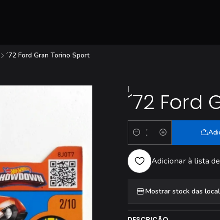
´72 Ford Gran Torino Sport
|
´72 Ford 
Adi
Quantidade
Adicionar à lista de
Mostrar stock das loca
DESCRIÇÃO