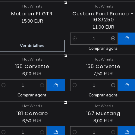
|
Hot Wheels
|
Hot Wheels
Esgotado
McLaren F1 GTR
Custom Ford Bronco -
163/250
15,00 EUR
11,00 EUR
Quantidade
Ver detalhes
Comprar agora
|
Hot Wheels
|
Hot Wheels
´55 Corvette
´55 Corvette
6,00 EUR
7,50 EUR
Quantidade
Quantidade
Comprar agora
Comprar agora
|
Hot Wheels
|
Hot Wheels
´81 Camaro
´67 Mustang
6,50 EUR
8,00 EUR