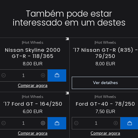
Também pode estar
interessado em um destes
|
Hot Wheels
|
Hot Wheels
Esgotado
Nissan Skyline 2000
´17 Nissan GT-R (R35) 
GT-R - 118/365
79/250
8,00 EUR
8,00 EUR
Quantidade
Ver detalhes
Comprar agora
|
Hot Wheels
|
Hot Wheels
´17 Ford GT - 164/250
Ford GT-40 - 78/250
6,00 EUR
7,50 EUR
Quantidade
Quantidade
Comprar agora
Comprar agora