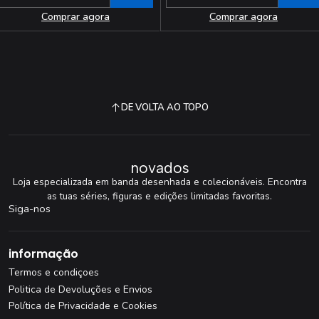
Quantidade
Quantidade
Comprar agora
Comprar agora
DE VOLTA AO TOPO
novados
Loja especializada em banda desenhada e colecionáveis. Encontra
as tuas séries, figuras e edições limitadas favoritas.
Siga-nos
informação
Termos e condiçoes
Politica de Devoluções e Envios
Política de Privacidade e Cookies